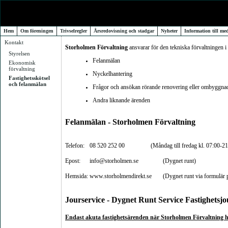
BRF Gråberget 17
Hem
Om föreningen
Trivselregler
Årsredovisning och stadgar
Nyheter
Information till m
Kontakt
Storholmen Förvaltning
ansvarar för den tekniska förvaltningen i
Styrelsen
Felanmälan
Ekonomisk
förvaltning
Nyckelhantering
Fastighetsskötsel
och felanmälan
Frågor och ansökan rörande renovering eller ombyggnad
Andra liknande ärenden
Felanmälan - Storholmen Förvaltning
Telefon:
08 520 252 00
(
Måndag till fredag kl. 07:00-21
Epost:
info@storholmen.se
(Dygnet runt)
Hemsida:
www.storholmendirekt.se
(Dygnet runt via formulär
Jourservice - Dygnet Runt Service Fastighetsjo
Endast akuta fastighetsärenden
när Storholmen Förvaltning h