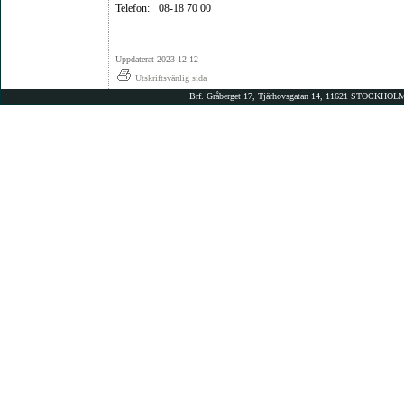
Telefon:
08-18 70 00
Uppdaterat 2023-12-12
Utskriftsvänlig sida
Brf. Gråberget 17, Tjärhovsgatan 14, 11621 STOCKHOLM